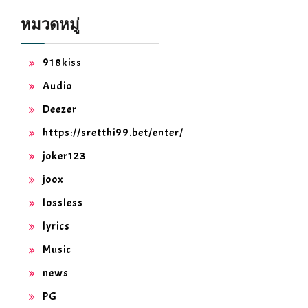
หมวดหมู่
918kiss
Audio
Deezer
https://sretthi99.bet/enter/
joker123
joox
lossless
lyrics
Music
news
PG