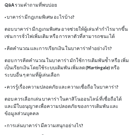
Q&A รวมคำถามที่พบบ่อย
• บาคาร่า มีกฎเกมพิเศษ อะไรบ้าง?
ตอบ บาคาร่า มีกฎเกมพิเศษ อาจช่วยให้ผู้เล่น ทำกำไรมากขึ้น
เช่น การจั่วไพ่เพิ่มเติม หรือ การหาตัวที่สามารถชนะได้
• คิดคำนวณ และการเรียกเงิน ในบาคาร่าทำอย่างไร?
ตอบ การคิดคำนวณ ในบาคาร่า มักใช้การเดิมพันซ้ำ หรือ เพิ่ม
เป็นเรียกเงิน โดยใช้ระบบเดิมพัน เพิ่มลด (Martingale) หรือ
ระบบอื่น ๆ ตามที่ผู้เล่นเลือก
• ควรรู้เรื่องความปลอดภัย และความเชื่อถือ ในบาคาร่า?
ตอบ ควรเลือกเล่น บาคาร่า ในคาสิโนออนไลน์ ที่เชื่อถือได้
และมีใบอนุญาต เพื่อความปลอดภัย ของการเดิมพัน และ
ข้อมูลส่วนบุคคล
• การเล่นบาคาร่า มีความสนุกอย่างไร?