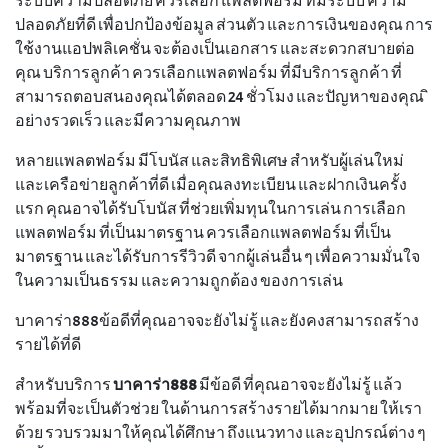
ระบบความปลอดภัย ควรเลือก แพลตฟอร์ม ที่มีระบบ ความ
ปลอดภัยที่ดี เพื่อปกป้องข้อมูล ส่วนตัว และการเงินของคุณ การ
ใช้งานแอปพลิเคชั่น จะต้องเป็นเอกสาร และสะดวกสบายต่อ
คุณ บริการลูกค้า ควรเลือกแพลตฟอร์ม ที่มีบริการลูกค้า ที่
สามารถตอบสนองคุณได้ตลอด 24 ชั่วโมง และปัญหาของคุณ ิ
อย่างรวดเร็ว และมีความคุณภาพ
หลายแพลตฟอร์ม มีโบนัส และสิทธิพิเศษ สำหรับผู้เล่นใหม่
และเครือข่ายลูกค้าที่ดี เมื่อคุณลงทะเบียน และฝากเงินครั้ง
แรก คุณอาจได้รับโบนัส ที่ช่วยเพิ่มทุนในการเล่น การเลือก
แพลตฟอร์ม ที่เป็นมาตรฐาน ควรเลือกแพลตฟอร์ม ที่เป็น
มาตรฐาน และได้รับการรีวิวดี จากผู้เล่นอื่น ๆ เพื่อความมั่นใจ
ในความเป็นธรรม และความถูกต้อง ของการเล่น
บาคาร่า888ข้อดีที่คุณอาจจะยังไม่รู้ และยังคงสามารถสร้าง
รายได้ที่ดี
สำหรับบริการ
บาคาร่า888
มีข้อดี ที่คุณอาจจะยังไม่รู้ แล้ว
พร้อมที่จะเป็นตัวช่วย ในด้านการสร้างรายได้มากมาย ให้เรา
ด้วย รวบรวมมาให้คุณได้ศึกษา ถึงแนวทาง และอุปกรณ์ต่าง ๆ