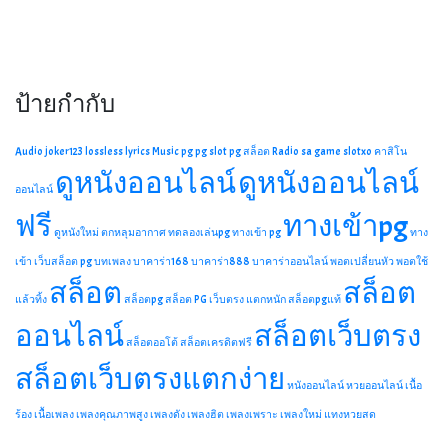
ป้ายกำกับ
Audio
joker123
lossless
lyrics
Music
pg
pg slot
pg สล็อต
Radio
sa game
slotxo
คาสิโน
ดูหนังออนไลน์
ดูหนังออนไลน์
ออนไลน์
ฟรี
ทางเข้าpg
ดูหนังใหม่
ตกหลุมอากาศ
ทดลองเล่นpg
ทางเข้า pg
ทาง
เข้า เว็บสล็อต pg
บทเพลง
บาคาร่า168
บาคาร่า888
บาคาร่าออนไลน์
พอตเปลี่ยนหัว
พอตใช้
สล็อต
สล็อต
แล้วทิ้ง
สล็อตpg
สล็อต PG เว็บตรง แตกหนัก
สล็อตpgแท้
ออนไลน์
สล็อตเว็บตรง
สล็อตออโต้
สล็อตเครดิตฟรี
สล็อตเว็บตรงแตกง่าย
หนังออนไลน์
หวยออนไลน์
เนื้อ
ร้อง
เนื้อเพลง
เพลงคุณภาพสูง
เพลงดัง
เพลงฮิต
เพลงเพราะ
เพลงใหม่
แทงหวยสด