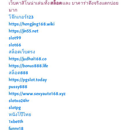
เว็บคาสิโนน่าเล่น ทั้ง
สล็อต
และ
บาคาร่า
ตึงจริงแตกบ่อย
มาก
โจ๊กเกอร์123
https://hengjing168.wiki
https://jin55.net
slot99
slot66
สล็อตเว็บตรง
https://judhai168.co
https://bonus888.life
สล็อต888
https://pgslot.today
pussy888
https://www.sexyauto168.xyz
slotxo24hr
slotpg
หนังโป๊ไทย
1xbetth
funny18