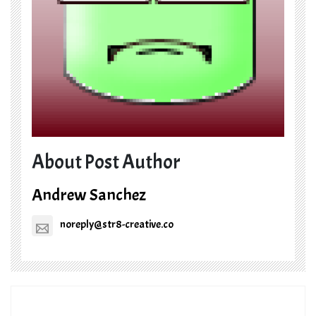
About Post Author
Andrew Sanchez
noreply@str8-creative.co