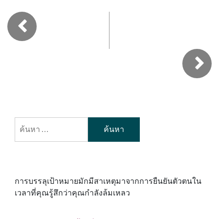
ค้นหา
สำหรับ:
การบรรลุเป้าหมายมักมีสาเหตุมาจากการยืนยันตัวตนใน
เวลาที่คุณรู้สึกว่าคุณกำลังล้มเหลว