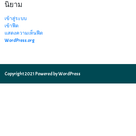
นิยาม
เข้าสู่ระบบ
เข้าฟีด
แสดงความเห็นฟีด
WordPress.org
Copyright 2021 Powered by WordPress