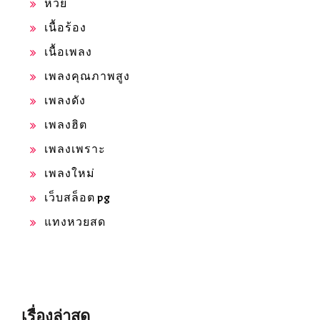
หวย
เนื้อร้อง
เนื้อเพลง
เพลงคุณภาพสูง
เพลงดัง
เพลงฮิต
เพลงเพราะ
เพลงใหม่
เว็บสล็อต pg
แทงหวยสด
เรื่องล่าสุด