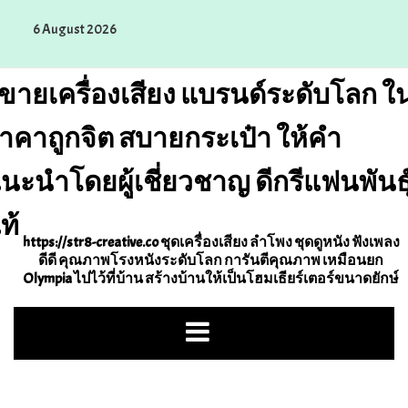
Skip
6 August 2026
to
content
ขายเครื่องเสียง แบรนด์ระดับโลก ใ
าคาถูกจิต สบายกระเป๋า ให้คำ
นะนำโดยผู้เชี่ยวชาญ ดีกรีแฟนพันธุ
ท้
https://str8-creative.co ชุดเครื่องเสียง ลำโพง ชุดดูหนัง ฟังเพลง
ดีดี คุณภาพโรงหนังระดับโลก การันตีคุณภาพ เหมือนยก
Olympia ไปไว้ที่บ้าน สร้างบ้านให้เป็นโฮมเธียร์เตอร์ขนาดยักษ์