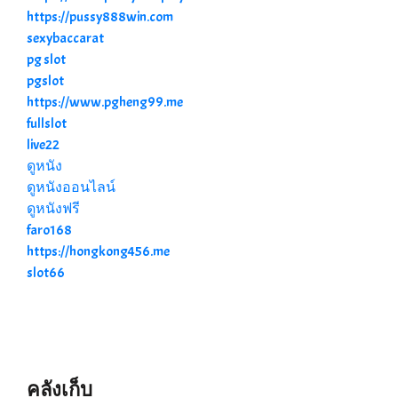
https://pussy888win.com
sexybaccarat
pg slot
pgslot
https://www.pgheng99.me
fullslot
live22
ดูหนัง
ดูหนังออนไลน์
ดูหนังฟรี
faro168
https://hongkong456.me
slot66
คลังเก็บ