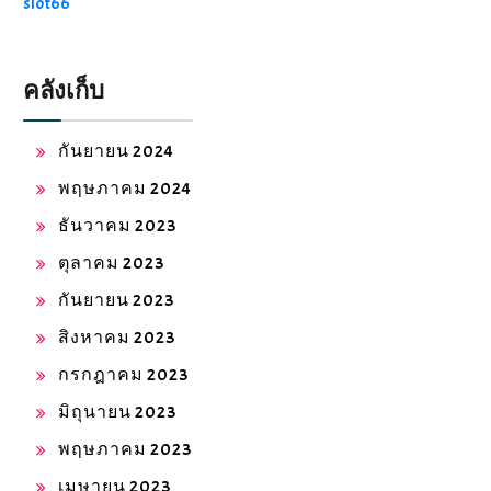
slot66
คลังเก็บ
กันยายน 2024
พฤษภาคม 2024
ธันวาคม 2023
ตุลาคม 2023
กันยายน 2023
สิงหาคม 2023
กรกฎาคม 2023
มิถุนายน 2023
พฤษภาคม 2023
เมษายน 2023