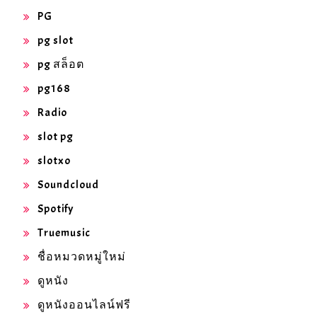
PG
pg slot
pg สล็อต
pg168
Radio
slot pg
slotxo
Soundcloud
Spotify
Truemusic
ชื่อหมวดหมู่ใหม่
ดูหนัง
ดูหนังออนไลน์ฟรี