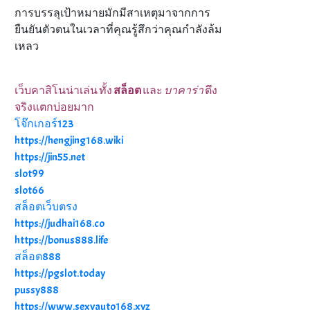
การบรรลุเป้าหมายมักมีสาเหตุมาจากการ
ยืนยันตัวตนในเวลาที่คุณรู้สึกว่าคุณกำลังล้ม
เหลว
เว็บคาสิโนน่าเล่น ทั้ง
สล็อต
และ
บาคาร่า
ตึง
จริงแตกบ่อยมาก
โจ๊กเกอร์123
https://hengjing168.wiki
https://jin55.net
slot99
slot66
สล็อตเว็บตรง
https://judhai168.co
https://bonus888.life
สล็อต888
https://pgslot.today
pussy888
https://www.sexyauto168.xyz