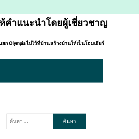
ให้คำแนะนำโดยผู้เชี่ยวชาญ
ยก Olympia ไปไว้ที่บ้าน สร้างบ้านให้เป็นโฮมเธียร์
ค้นหา
สำหรับ: