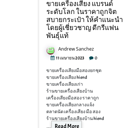
ขายเครื่องเสียง แบรนด์
ระดับโลก ในราคาถูกจิต
สบายกระเป๋า ให้คำแนะนำ
โดยผู้เชี่ยวชาญ ดีกรีแฟน
พันธุ์แท้
Andrew Sanchez
0
11 เมษายน 2023
ขายเครื่องเสียงมือสองยกชุด
ขายเครื่องเสียง hi end
ขายเครื่องเสียงเก่า
ร้านขายเครื่องเสียงบ้าน
เครื่องเสียงมือสอง ราคาถูก
ขายเครื่องเสียงกลางแจ้ง
ตลาดนัด เครื่องเสียง มือ สอง
ร้านขายเครื่องเสียงบ้าน hi end
Read More
…