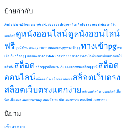
ป้ายกำกับ
Audio
joker123
lossless
lyrics
Music
pg
pg slot
pg สล็อต
Radio
sa game
slotxo
คาสิโน
ดูหนังออนไลน์
ดูหนังออนไลน์
ออนไลน์
ฟรี
ทางเข้าpg
ดูหนังใหม่
ตกหลุมอากาศ
ทดลองเล่นpg
ทางเข้า pg
ทาง
เข้า เว็บสล็อต pg
บทเพลง
บาคาร่า168
บาคาร่า888
บาคาร่าออนไลน์
พอตเปลี่ยนหัว
พอตใช้
สล็อต
สล็อต
แล้วทิ้ง
สล็อตpg
สล็อต PG เว็บตรง แตกหนัก
สล็อตpgแท้
ออนไลน์
สล็อตเว็บตรง
สล็อตออโต้
สล็อตเครดิตฟรี
สล็อตเว็บตรงแตกง่าย
หนังออนไลน์
หวยออนไลน์
เนื้อ
ร้อง
เนื้อเพลง
เพลงคุณภาพสูง
เพลงดัง
เพลงฮิต
เพลงเพราะ
เพลงใหม่
แทงหวยสด
นิยาม
เข้าสู่ระบบ