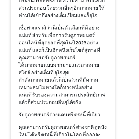
ประกัน
ประสิทธิภาพ
ความสามารถ
แล้วก็
ส่วนประกอบ
โดยรวม
อื่นๆ
อีก
มากมาย
ให้
ท่าน
ได้
เข้าถึง
อย่างเต็มเปี่ยม
และก็
จุใจ
เชื่อ
พวกเรา
สิว่า
นี่
เป็น
ตัวเลือก
ที่
ดี
อย่าง
แน่แท้
สำหรับเพื่อการ
รับ
ดู
ภาพยนตร์
ออนไลน์
ที่สุดยอด
ที่สุด
ใน
ปี
2023
อย่าง
แน่แท้
และก็
เป็น
อีก
หนึ่ง
เว็บไซต์
ลู่ทาง
ที่
คุณ
สามารถ
รับ
ดู
ภาพยนตร์
ได้
มากมาย
แบบ
มากมาย
แนว
มากมาย
สไตล์
อย่าง
เต็มที่
จุใจ
สุด
กำลัง
มากมาย
แล้วก็
เป็น
ส่วน
ที่
มี
ความ
เหมาะสม
ไม่ทางใดก็ทางหนึ่ง
อย่าง
แน่แท้
รับรอง
ความสามารถ
ประสิทธิภาพ
แล้วก็
ส่วนประกอบ
อื่นๆ
ได้
จริง
รับ
ดู
ภาพยนตร์
ต่างแดน
ฟรี
ตรงนี้
ที่
เดียว
คุณ
สามารถ
รับ
ดู
ภาพยนตร์
ต่างชาติ
ดูหนัง
ใหม่
ได้
ฟรี
ตรงนี้
ที่เดียวในโลก
ที่
ออกจะ