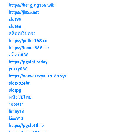
https://hengjing168.wiki
https://jin55.net
slot99
slot66
สล็อตเว็บตรง
https://judhai168.co
https://bonus888.life
สล็อต888
https://pgslot.today
pussy888
https://www.sexyauto168.xyz
slotxo24hr
slotpg
หนังโป๊ไทย
1xbetth
funny18
kiss918
https://pgslotth.io