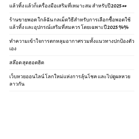
แล้วทิ้ง แล้วก็เครื่องมือเสริมที่เหมาะสม สำหรับปี 2025 ##
ร้านขายพอต ใกล้ฉัน กลเม็ดวิธีสำหรับการเลือกซื้อพอตใช้
แล้วทิ้ง และอุปกรณ์เสริมที่สมควร โดยเฉพาะปี 2025 %%
ทำความเข้าใจการตกหลุมอากาศรวมทั้งแนวทางปกป้องตัว
เอง
สล๊อต สุดฮอตฮิต
เว็บหวยออนไลน์ โลกใหม่แห่งการลุ้นโชค และไปดูผลหวย
ลาวกัน