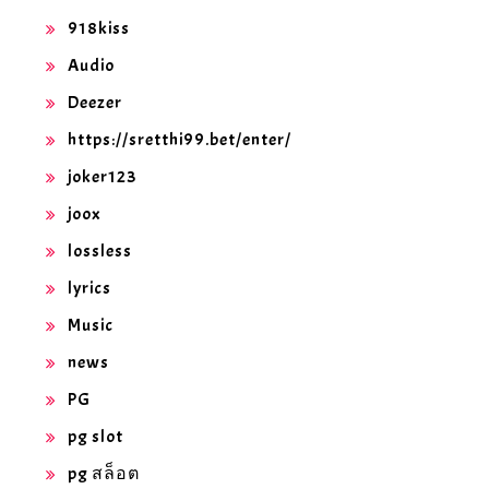
918kiss
Audio
Deezer
https://sretthi99.bet/enter/
joker123
joox
lossless
lyrics
Music
news
PG
pg slot
pg สล็อต