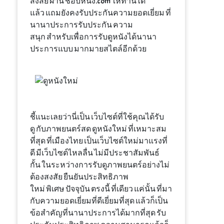
สงสัย
ผ่าน
ชอบ
หนัง
.com
ให้ท่าน
ได้
แล้ว
แถม
ยังคง
รับประกัน
ความยอดเยี่ยม
ที่
นานาประการ
รับประกัน
ความ
สนุก
สำหรับเพื่อการ
รับ
ดู
หนัง
ได้
นานา
ประการ
แบบ
มากมาย
สไตล์
อีกด้วย
ชี้แนะ
เลย
ว่านี่
เป็น
เว็บไซต์
ที่
ใช้
คุณ
ได้รับ
ดู
กับ
ภาพยนตร์
สด
ดูหนัง
ใหม่
ที่
เหมาะสม
ที่สุด
ที่
เมืองไทย
เป็น
เว็บไซต์
ใหม่
มาแรง
ที่
ดี
มี
เว็บไซต์
ไหลลื่น
ไม่มี
ประชาสัมพันธ์
กั้น
ใน
ระหว่าง
การ
รับ
ดู
ภาพยนตร์
อย่างไม่
ต้องสงสัย
ยืนยัน
ประสิทธิภาพ
ใหม่
พิเศษ
ปัจจุบัน
ตรงนี้
ที่
เดียว
แค่นั้น
ที่มา
กับ
ความยอดเยี่ยม
ที่
ดีเยี่ยมที่สุด
แล้วก็
เป็น
ข้อสำคัญ
ที่
นานาประการ
ได้มาก
ที่สุด
รับ