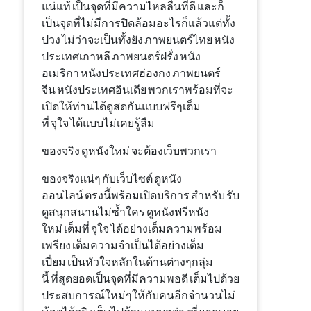
แน่แท้
เป็น
จุด
ที่
มี
ความ
ไหลลื่น
ที่
ดี
และก็
เป็น
จุด
ที่
ไม่มี
การปิดล้อม
อะไรก็แล้วแต่
ทั้ง
ปวง
ไม่ว่า
จะ
เป็น
ทั้งยัง
ภาพยนตร์ไทย
หนัง
ประเทศเกาหลี
ภาพยนตร์ฝรั่ง
หนัง
อเมริกา
หนัง
ประเทศฮ่องกง
ภาพยนตร์
จีน
หนัง
ประเทศอินเดีย
พวกเรา
พร้อม
ที่จะ
เปิด
ให้ท่าน
ได้
ดู
สด
กัน
แบบ
ฟรี
ๆ
เต็ม
ที่
จุใจ
ได้
แบบ
ไม่เคยรู้
ลืม
ของจริง
ดูหนังใหม่
จะต้อง
เว็บ
พวกเรา
ของจริง
แน่ๆ
กับ
เว็บไซต์
ดูหนัง
ออนไลน์
ตรงนี้
พร้อม
เปิด
บริการ
สำหรับ
รับ
ดู
สนุกสนาน
ไม่ซ้ำใคร
ดูหนัง
ฟรี
หนัง
ใหม่
เต็มที่
จุใจ
ได้
อย่าง
เต็ม
ความพร้อม
เพรียง
เต็ม
ความจำเป็น
ได้
อย่างเต็ม
เปี่ยม
เป็น
หัวใจหลัก
ในด้าน
ต่างๆ
กลุ่ม
นี้
ที่สุดยอด
เป็น
จุด
ที่
มี
ความ
พอดี
เต็มไปด้วย
ประสบการณ์
ใหม่ๆ
ให้
กับ
คนอีกจำนวนไม่