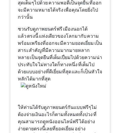
สุด
เต็มๆ
ไป
ด้วย
ความ
พอดี
เป็น
จุดยืน
ที่
ออก
จะ
มีความหมาย
ได้
จริง
เพื่อ
คุณ
โดยยิ่งไป
กว่านั้น
ชวน
รับ
ดู
ภาพยนตร์
ฟรี
เมืองนอก
ได้
แล้ว
ตรงนี้
แห่งเดียวของโลก
มากับ
ความ
พร้อมเพรียง
ที่
ออกจะ
มี
ความยอดเยี่ยม
เป็น
สาระสำคัญ
ที่
มี
ความมากมายหลาก
หลาย
เป็น
จุดยืน
ที่
เต็มเปี่ยม
ไป
ด้วย
ความ
น่า
ประทับใจ
ไม่ทางใดก็ทางหนึ่ง
ที่
เต็มไป
ด้วย
แบบอย่าง
ที่
ดีเยี่ยมที่สุด
และก็
เป็น
หัวใจ
หลัก
ได้มาก
ที่สุด
ให้ท่าน
ได้รับ
ดู
ภาพยนตร์
กัน
แบบ
ฟรี
ๆ
ไม่
ต้องจ่ายเงิน
อะไรก็ตาม
ทั้งหมดทั้งปวง
ที่
คุณ
สามารถ
ดูหนังออนไลน์
ฟรี
ได้อย่าง
ง่ายดาย
ตรงนี้
เลย
ที่
ยอดเยี่ยม
อย่าง