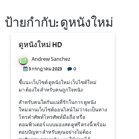
ป้ายกำกับ:
ดูหนังใหม่
ดูหนังใหม่ HD
Andrew Sanchez
0
3 กรกฎาคม 2023
ชี้แนะ
เว็บไซต์
ดูหนังใหม่
เว็บไซต์
ใหม่
มา
ต้องใจ
สำหรับ
คน
ถูกใจ
หนัง
สำหรับ
คนใดกันแน่
ที่รักในการ
ดูหนัง
ใหม่
ผ่าน
เว็บไซต์
ออนไลน์
ไม่ว่า
จะ
เป็น
ทาง
โท
ร
คำศัพท์
โทรศัพท์มือถือ
หรือ
คอมพิวเตอร์
แบบ
มอง
สด
ดู
ฟรี
ตรงนี้
พร้อม
ตอบ
ปัญหา
สำหรับ
คุณ
อย่างไม่ต้อง