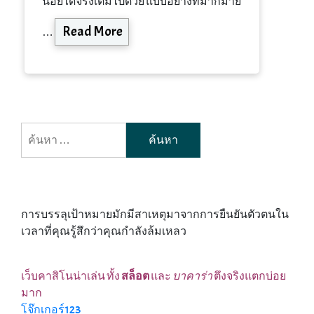
น้อย
ได้
จริง
เต็มไปด้วย
แบบอย่าง
ที่
มากมาย
Read More
…
ค้นหา
สำหรับ:
การบรรลุเป้าหมายมักมีสาเหตุมาจากการยืนยันตัวตนใน
เวลาที่คุณรู้สึกว่าคุณกำลังล้มเหลว
เว็บคาสิโนน่าเล่น ทั้ง
สล็อต
และ
บาคาร่า
ตึงจริงแตกบ่อย
มาก
โจ๊กเกอร์123