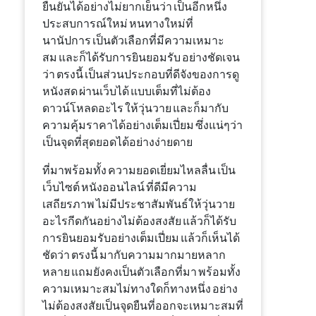
ยืนยัน
ได้อย่างไม่ยากเย็น
ว่า
เป็น
อีก
หนึ่ง
ประสบการณ์
ใหม่
หนทาง
ใหม่
ที่
นานัปการ
เป็นตัว
เลือก
ที่
มี
ความเหมาะ
สม
และก็
ได้รับ
การยินยอม
รับ
อย่างชัดเจน
ว่า
ตรงนี้
เป็น
ส่วนประกอบ
ที่
ดีจัง
ของ
การดู
หนัง
สด
ผ่าน
เว็บ
ได้
แบบ
เต็มที่
ไม่ต้อง
ดาวน์โหลด
อะไร
ให้
วุ่นวาย
และก็
มากับ
ความคุ้มราคา
ได้
อย่างเต็มเปี่ยม
ซึ่ง
แน่ๆ
ว่า
เป็น
จุด
ที่สุดยอด
ได้อย่างง่ายดาย
ที่มา
พร้อมทั้ง
ความยอดเยี่ยม
ไหลลื่น
เป็น
เว็บไซต์
หนัง
ออนไลน์
ที่
ดี
มี
ความ
เสถียรภาพ
ไม่มี
ประชาสัมพันธ์
ให้
วุ่นวาย
อะไร
กีดกัน
อย่างไม่ต้องสงสัย
แล้วก็
ได้รับ
การยินยอม
รับ
อย่างเต็มเปี่ยม
แล้วก็
เห็นได้
ชัด
ว่า
ตรงนี้
มากับ
ความมากมายหลาก
หลาย
แถม
ยังคง
เป็นตัว
เลือก
ที่มา
พร้อมทั้ง
ความเหมาะสม
ไม่ทางใดก็ทางหนึ่ง
อย่าง
ไม่ต้องสงสัย
เป็น
จุดยืน
ที่
ออกจะ
เหมาะสมที่